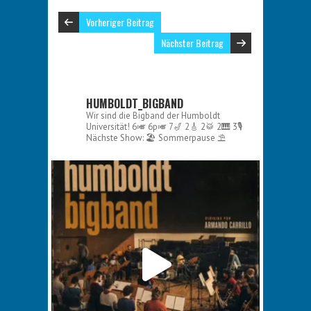
Vorheriger Beitrag
Nächster Beitrag
HUMBOLDT_BIGBAND
Wir sind die Bigband der Humboldt
Universität!
6🎺 6p🎺 7🎷 2🎸 2🥁 2🎹 3🎙️
Nächste Show:
🏖️ Sommerpause ⛱️