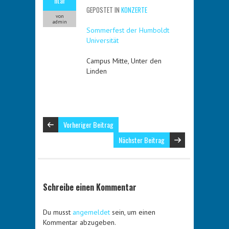
ntar
GEPOSTET IN
KONZERTE
von
admin
Sommerfest der Humboldt
Universität
Campus Mitte, Unter den
Linden
Vorheriger Beitrag
Nächster Beitrag
Schreibe einen Kommentar
Du musst
angemeldet
sein, um einen
Kommentar abzugeben.