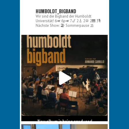
HUMBOLDT_BIGBAND
Wir sind die Bigband der Humboldt
Universität!
6🎺 6p🎺 7🎷 2🎸 2🥁 2🎹 3🎙️
Nächste Show:
🏖️ Sommerpause ⛱️