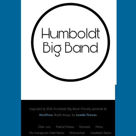
Copyright © 2026 Humboldt Big Band. Proudly powered by
WordPress
. BoldR design by
Iceable Themes
.
Über uns
Media/Videos
Kontakt
Fotos
My Instagram Feed Demo
Mitmachen
Facebook Demo