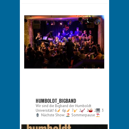
HUMBOLDT_BIGBAND
Wir sind die Bigband der Humboldt
Universität!
6
6p
7
2
2
2
3
Nächste Show:
Sommerpause