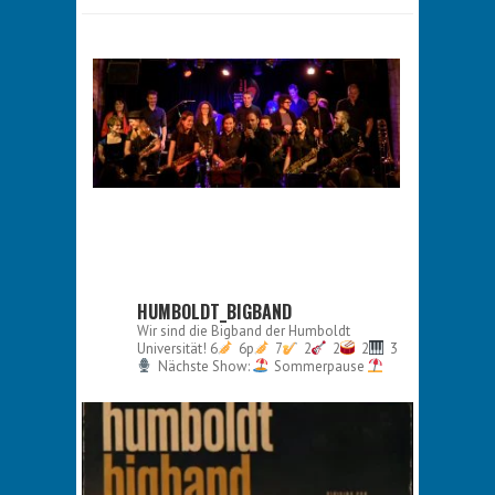
HUMBOLDT_BIGBAND
Wir sind die Bigband der Humboldt
Universität!
6
6p
7
2
2
2
3
Nächste Show:
Sommerpause