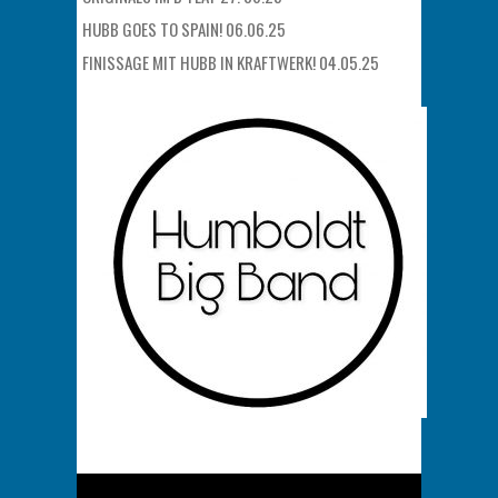
HUBB GOES TO SPAIN! 06.06.25
FINISSAGE MIT HUBB IN KRAFTWERK! 04.05.25