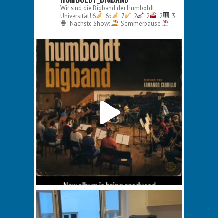
Wir sind die Bigband der Humboldt
Universität!
6
6p
7
2
2
2
3
Nächste Show:
Sommerpause