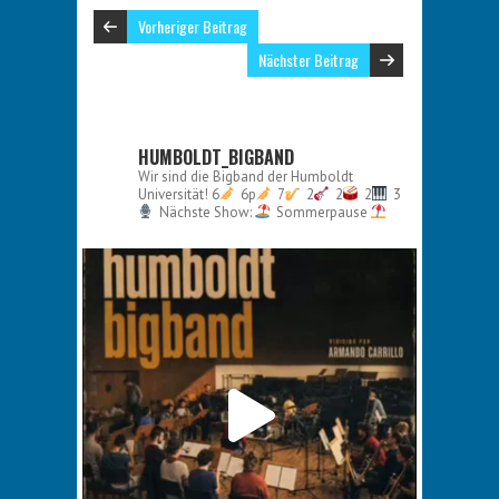
Vorheriger Beitrag
Nächster Beitrag
HUMBOLDT_BIGBAND
Wir sind die Bigband der Humboldt
Universität!
6
6p
7
2
2
2
3
Nächste Show:
Sommerpause