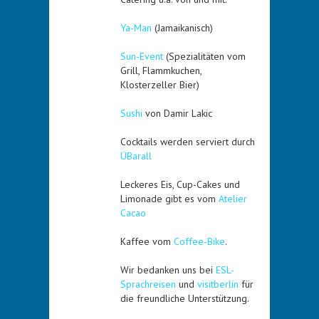
Ya-Man
(Jamaikanisch)
Sun-Event
(Spezialitäten vom
Grill, Flammkuchen,
Klosterzeller Bier)
Sushi
von Damir Lakic
Cocktails werden serviert durch
ÜBarall
Leckeres Eis, Cup-Cakes und
Limonade gibt es vom
Atelier
Cacao
Kaffee vom
Coffee-Bike
.
Wir bedanken uns bei
ESL-
Sprachreisen
und
visitberlin
für
die freundliche Unterstützung.