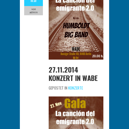
ntar
von
admin
27.11.2014
KONZERT IN WABE
GEPOSTET IN
KONZERTE