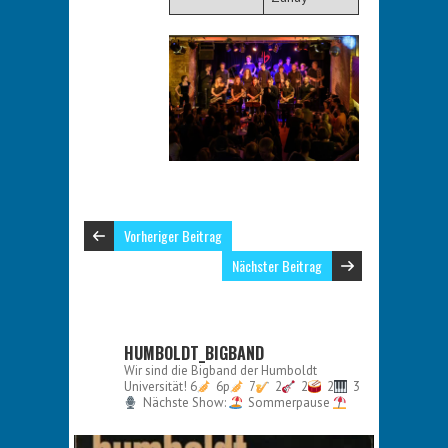
Vorheriger Beitrag
Nächster Beitrag
HUMBOLDT_BIGBAND
Wir sind die Bigband der Humboldt
Universität!
6
6p
7
2
2
2
3
Nächste Show:
Sommerpause