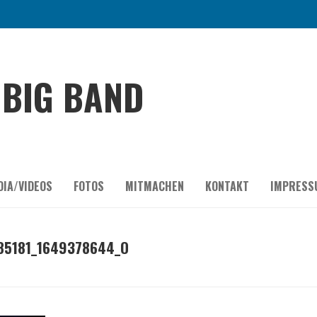
BIG BAND
DIA/VIDEOS
FOTOS
MITMACHEN
KONTAKT
IMPRESS
85181_1649378644_O