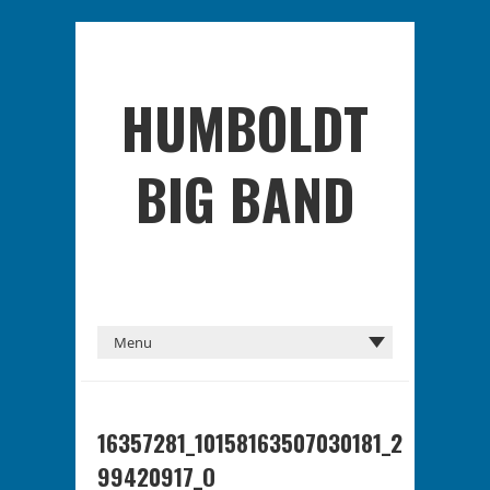
HUMBOLDT
BIG BAND
16357281_10158163507030181_2
99420917_O