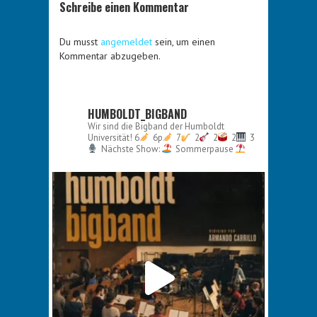
Schreibe einen Kommentar
Du musst
angemeldet
sein, um einen
Kommentar abzugeben.
HUMBOLDT_BIGBAND
Wir sind die Bigband der Humboldt
Universität!
6
6p
7
2
2
2
3
Nächste Show:
Sommerpause