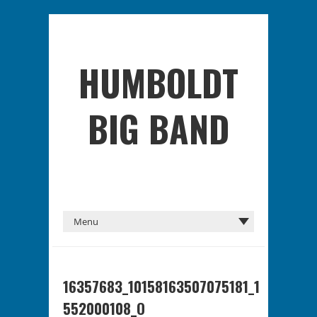
HUMBOLDT
BIG BAND
16357683_10158163507075181_1
552000108_O