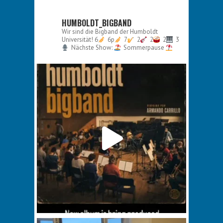
HUMBOLDT_BIGBAND
Wir sind die Bigband der Humboldt
Universität!
6
6p
7
2
2
2
3
Nächste Show:
Sommerpause