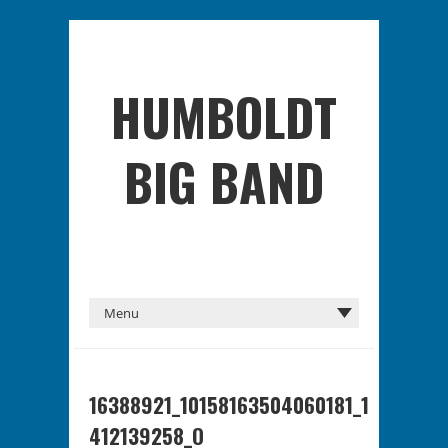
HUMBOLDT
BIG BAND
16388921_10158163504060181_1
412139258_O