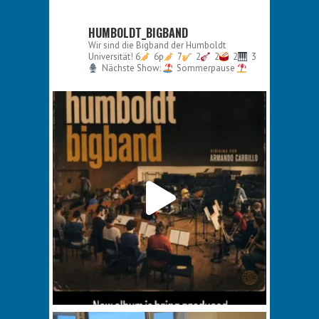
HUMBOLDT_BIGBAND
Wir sind die Bigband der Humboldt
Universität!
6
6p
7
2
2
2
3
Nächste Show:
Sommerpause