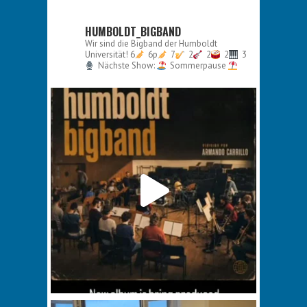
HUMBOLDT_BIGBAND
Wir sind die Bigband der Humboldt
Universität!
6
6p
7
2
2
2
3
Nächste Show:
Sommerpause