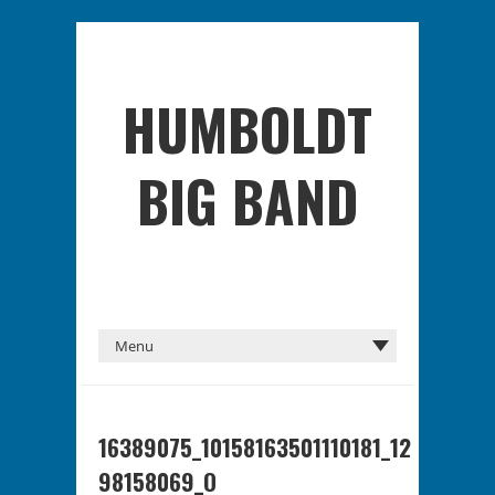
HUMBOLDT
BIG BAND
16389075_10158163501110181_12
98158069_O