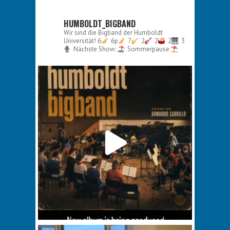
HUMBOLDT_BIGBAND
Wir sind die Bigband der Humboldt
Universität!
6
6p
7
2
2
2
3
Nächste Show:
Sommerpause