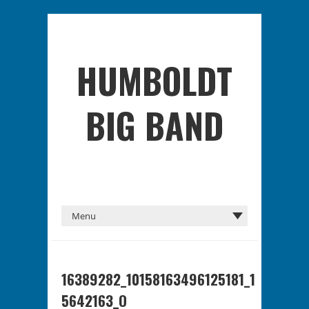
HUMBOLDT
BIG BAND
16389282_10158163496125181_1
5642163_O