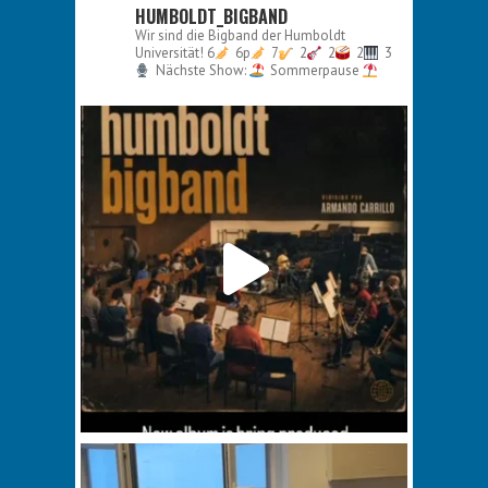
HUMBOLDT_BIGBAND
Wir sind die Bigband der Humboldt
Universität!
6
6p
7
2
2
2
3
Nächste Show:
Sommerpause