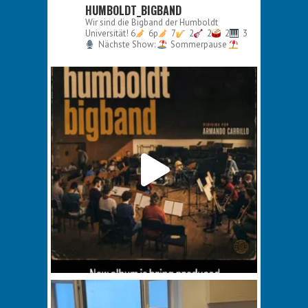
HUMBOLDT_BIGBAND
Wir sind die Bigband der Humboldt
Universität!
6
6p
7
2
2
2
3
Nächste Show:
Sommerpause