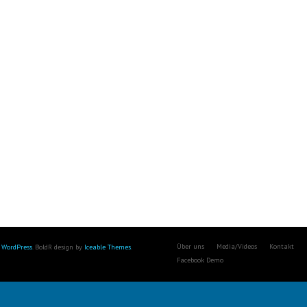
Über uns
Media/Videos
Kontakt
y
WordPress
. BoldR design by
Iceable Themes
.
Facebook Demo