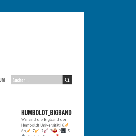
UM
SUCHEN
NACH:
HUMBOLDT_BIGBAND
Wir sind die Bigband der
Humboldt Universität!
6
6p
7
2
2
2
3