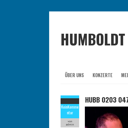
HUMBOLDT 
ÜBER UNS
KONZERTE
ME
HUBB 0203 04
Kein
Komme
ntar
von
admin