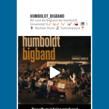
HUMBOLDT_BIGBAND
Wir sind die Bigband der Humboldt
Universität!
6
6p
7
2
2
2
3
Nächste Show:
Sommerpause