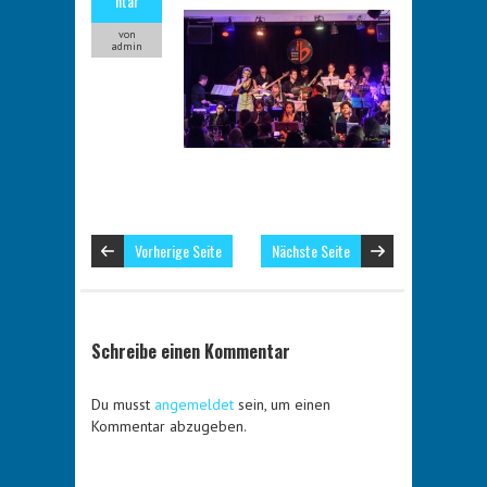
ntar
von
admin
Vorherige Seite
Nächste Seite
Schreibe einen Kommentar
Du musst
angemeldet
sein, um einen
Kommentar abzugeben.